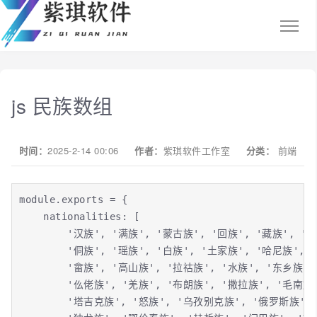
js 民族数组
时间：
2025-2-14 00:06
作者：
紫琪软件工作室
分类：
前端
module.exports = {

    nationalities: [

        '汉族', '满族', '蒙古族', '回族', '藏族', '
        '侗族', '瑶族', '白族', '土家族', '哈尼族', 
        '畲族', '高山族', '拉祜族', '水族', '东乡族'
        '仫佬族', '羌族', '布朗族', '撒拉族', '毛南族
        '塔吉克族', '怒族', '乌孜别克族', '俄罗斯族',