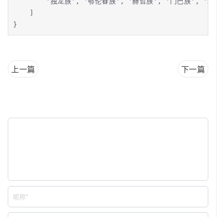
        '独龙族', '鄂伦春族', '赫哲族', '门巴族', '珞
    ]

}
上一篇
下一篇